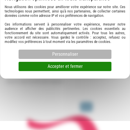
Nous utilisons des cookies pour améliorer votre expérience sur notre site. Ces
MaPrimeAdapt’ en Gironde : un dispositif toujours structurant
technologies nous permettent, ainsi qu'à nos partenaires, de collecter certaines
données comme votre adresse IP et vos préférences de navigation.
Les aides restent importantes pour financer :
Ces informations servent à personnaliser votre expérience, mesurer notre
audience et afficher des publicités pertinentes. Les cookies essentiels au
fonctionnement du site sont automatiquement activés. Pour tous les autres,
votre accord est nécessaire. Vous gardez le contrôle : acceptez, refusez ou
Transformation de baignoire en douche sécurisée
modifiez vos préférences à tout moment via les paramètres de cookies.
Aménagement PMR
Suppression de marches
Personnaliser
Sécurisation des accès
Accepter et fermer
Adaptation des sanitaires
Mais le cadre devient plus exigeant.