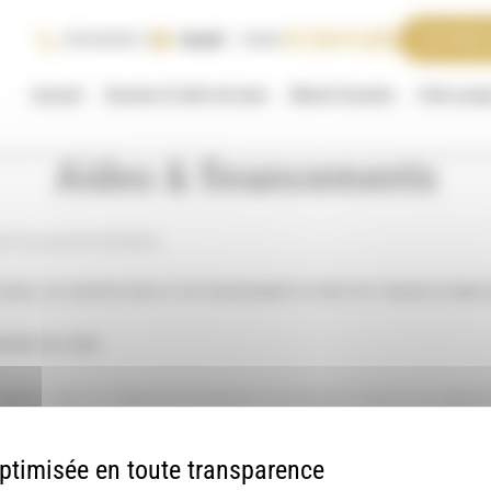
Samedi
Fermé
05 56 68 06 11
MA PRIME
Accueil
Douche & Salle de bain
Monte-Escalier
Votre proj
Aides & financements
nt vous pourriez bénéficier
’AIDES, DE SUBVENTIONS ET DE FINANCEMENTS POUR VOS TRAVAUX D’AMELI
MANDE EN LIGNE
 dans le cadre de l’adaptation du logement aux personnes seniors et en situation
 éventuellement prétendre pour vous aider à réaliser des travaux d’adaptation de 
rer vos conditions de logement et de maintien à domicile avec un logement adapté.