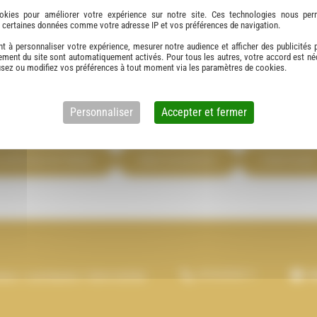
pées
concernent le financement des travaux liés au handicap. Ces aides sont ac
okies pour améliorer votre expérience sur notre site. Ces technologies nous perm
er certaines données comme votre adresse IP et vos préférences de navigation.
r l’adaptation du logement aux personnes handicapées :
Primes de l’Etat (pri
t à personnaliser votre expérience, mesurer notre audience et afficher des publicités 
ns des caisses de retraites ou des mutuelles, aides diverses…
ement du site sont automatiquement activés. Pour tous les autres, votre accord est né
fusez ou modifiez vos préférences à tout moment via les paramètres de cookies.
apées :
1% patronal, organismes de prestations familiales, Caisses de retraites,
onomie. Elle permet de financer les aménagements de salles de bains et du loge
Personnaliser
Accepter et fermer
mélioration de l’habitat
Aides à la personne
Crédit d’impôt
05 56 68 06 11
S
tieux - Local Numéro 7 33610 CESTAS