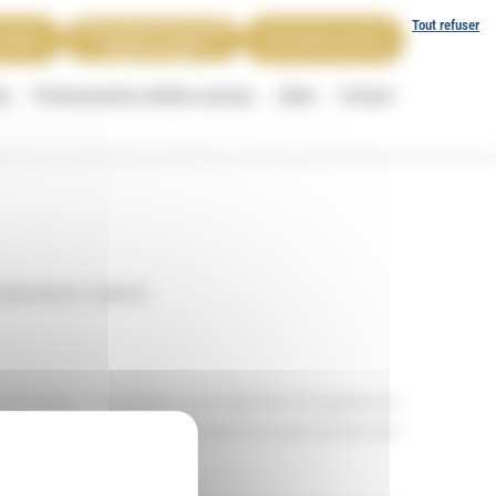
Tout refuser
Devis gratuit en Gironde
 ADAPT
Demander un devis
Réponse rapide
et
Professionnels médico-sociaux
Aides
Contact
ORATION DE L’HABITAT.
 de handicap. Cette rubrique à pour objectif de vous apporter une
votre habitation et plus particulièrement en ce qui concerne votre