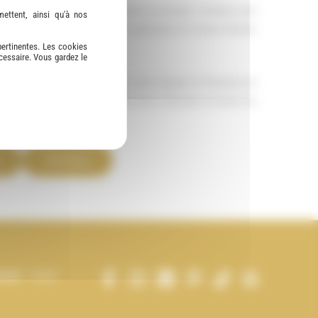
cordées sous formes de subventions ou de prêts. Certaines sont
ettent, ainsi qu'à nos
me à l`amélioration de l’habitat), subvention du Conseil Général,
pertinentes. Les cookies
cessaire. Vous gardez le
 Prêt Pass Travaux… A ces aides, vient s’ajouter la Prestation de
ment en général. Cliquez sur les liens ci-dessous et trouvez les
TVA réduite
amedi
Fermé