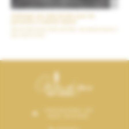
Aménager une salle de bain pour les
personnes à mobilité réduite
Idées de salle de bain à Saint-Jean-d'Illac : Nos solutions douche et
bain, trouvez la vôtre !
3 chemin des Arestieux - Local
Numéro 7 33610 CESTAS