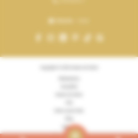
05 56 68 06 11
Dimanche
Fermé
Copyright © 2026 Graine de Génie
Réalisations
Actualités
Graine de Génie
FAQ
Notre savoir faire
Blog
Activités
Mentions Légales