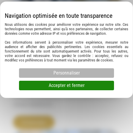
Nous utilisons des cookies pour améliorer votre expérience sur notre site. Ces
technologies nous permettent, ainsi qu'à nos partenaires, de collecter certaines
données comme votre adresse IP et vos préférences de navigation.
Ces informations servent à personnaliser votre expérience, mesurer notre
audience et afficher des publicités pertinentes. Les cookies essentiels au
fonctionnement du site sont automatiquement activés. Pour tous les autres,
votre accord est nécessaire. Vous gardez le contrôle : acceptez, refusez ou
modifiez vos préférences à tout moment via les paramètres de cookies.
Personnaliser
Adaptation Logement Senior Libourne : Sécurité à Domicile
Accepter et fermer
Adaptation Logement Senior Libourne : Sécurité à Domicile
Artisan certifié Handibat pour sécuriser le domicile des seniors à
Libourne. Bénéficiez de
En savoir plus