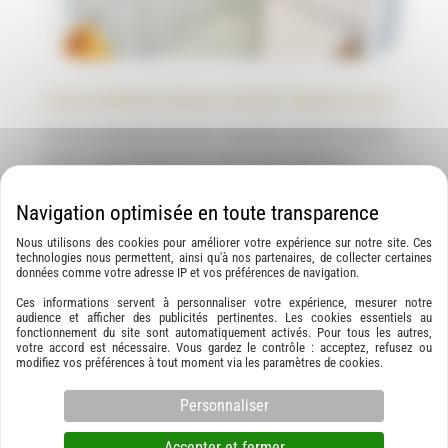
Travaux de Maintien à Domicile à Arcachon : Sécurité & Confort
Travaux de Maintien à Domicile à Arcachon : Sécurité & Confort
Artisan certifié Handibat pour adapter votre logement à
Arcachon. Devis
Nous utilisons des cookies pour améliorer votre expérience sur notre site. Ces
En savoir plus
technologies nous permettent, ainsi qu'à nos partenaires, de collecter certaines
données comme votre adresse IP et vos préférences de navigation.
Ces informations servent à personnaliser votre expérience, mesurer notre
audience et afficher des publicités pertinentes. Les cookies essentiels au
fonctionnement du site sont automatiquement activés. Pour tous les autres,
votre accord est nécessaire. Vous gardez le contrôle : acceptez, refusez ou
modifiez vos préférences à tout moment via les paramètres de cookies.
Personnaliser
Accepter et fermer