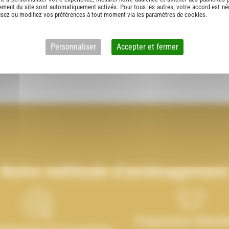
ement du site sont automatiquement activés. Pour tous les autres, votre accord est né
te votre rythme de vie et préserve
fusez ou modifiez vos préférences à tout moment via les paramètres de cookies.
Personnaliser
Accepter et fermer
visite technique gratuite vous
espace culinaire !
Notre méthode d’aménagement
Proposition Détaill